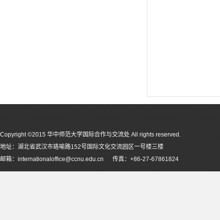
Copyright ©2015 华中师范大学国际合作与交流处 All rights reserved.
地址：湖北省武汉市珞喻路152号国际文化交流园区一号楼三楼
邮箱：internationaloffice@ccnu.edu.cn 传真：+86-27-67861824